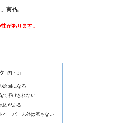
～」商品
。
能性があります。
次
の原因になる
洗で溶けきれない
原因がある
トペーパー以外は流さない