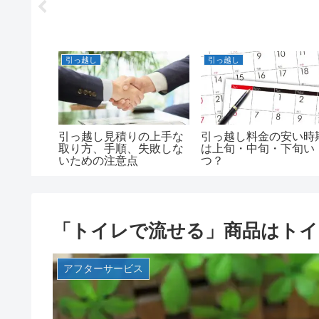
引っ越し
引っ越し
とは
引っ越し見積りの上手な
引っ越し料金の安い時
取り方、手順、失敗しな
は上旬・中旬・下旬い
いための注意点
つ？
「トイレで流せる」商品はトイ
アフターサービス