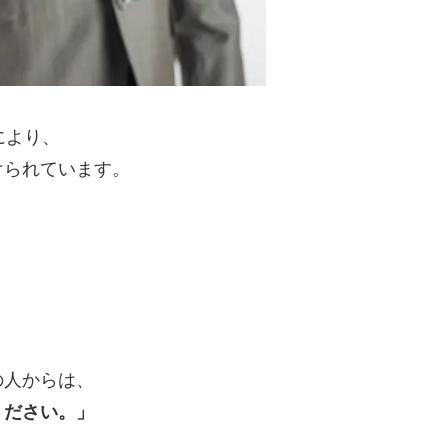
により、
けられています。
。
の人からは、
ください。」