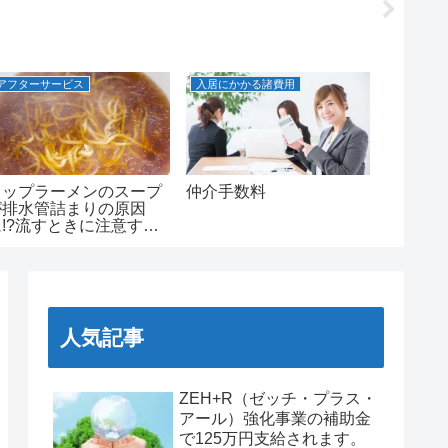
アフターサービス
入居にかかる諸費用
不動産に関
カップラーメンのスープ
仲介手数料
LDKと
が排水管詰まりの原因
に!?流すときに注意する
こと
人気記事
ZEH+R（ゼッチ・プラス・
アール）強化事業の補助金
で125万円支給されます。