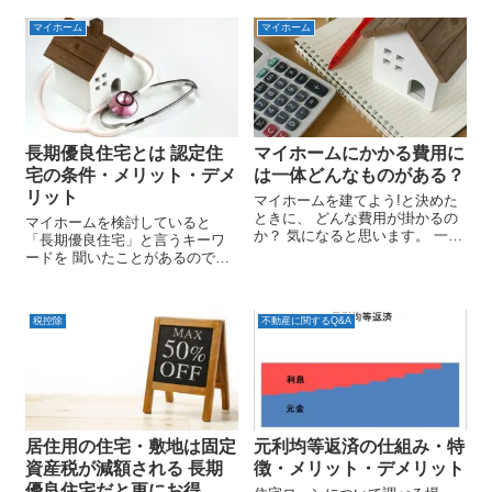
マイホーム
マイホーム
長期優良住宅とは 認定住
マイホームにかかる費用に
宅の条件・メリット・デメ
は一体どんなものがある？
リット
マイホームを建てよう!と決めた
ときに、 どんな費用が掛かるの
マイホームを検討していると
か？ 気になると思います。 一口
「長期優良住宅」と言うキーワ
に「マイホーム費用」と言って
ードを 聞いたことがあるのでは
も、 その内訳は様々です。 そこ
ないでしょうか？ ハウスメーカ
で、このページでは、 マイホー
ー・工務店などで話を聞くと、
ムにかかる費用には一体どんな
長期優良住宅を推すメーカーも
ものがあるのか？ を詳しく...
税控除
不動産に関するQ&A
あれば、 あまりオススメしてこ
ないメーカーもあるため、 結局
のと...
居住用の住宅・敷地は固定
元利均等返済の仕組み・特
資産税が減額される 長期
徴・メリット・デメリット
優良住宅だと更にお得