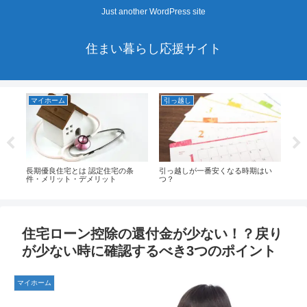
Just another WordPress site
住まい暮らし応援サイト
マイホーム
引っ越し
ア
ッ
長期優良住宅とは 認定住宅の条
引っ越しが一番安くなる時期はい
排水
件・メリット・デメリット
つ？
り！
て
住宅ローン控除の還付金が少ない！？戻り
が少ない時に確認するべき3つのポイント
マイホーム