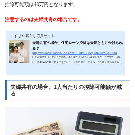
控除可能額は40万円となります。
注意するのは夫婦共有の場合です。
住まい暮らし応援サイト
夫婦共有の場合、住宅ローン控除は夫婦ともに受けられ
る？
https://sumaikurashiouen.com/2018/10/15/juutakukoujofuufu
ひと昔前までは、夫が外で働き、妻が家を守るという家庭が多かったですが、最近
は、共働きの夫婦が増えてきました。それに伴い、マイホームを購入する場合も単
独所有ではなく、夫婦で共有するケースが増えてきました。では、例えば夫婦共有
で住宅を購入した場合夫婦2人とも住宅ローン控除を受けることができるのか？それ
とも、夫婦どちらか一方しか住宅ローン控除を受けることができないのか？気にな
るところだと思います。そこで、このページでは、夫婦共有でマイホームを購入し
夫婦共有の場合、1人当たりの控除可能額が減
た場合の住宅ローン控除について、また、その他夫婦で共...
る