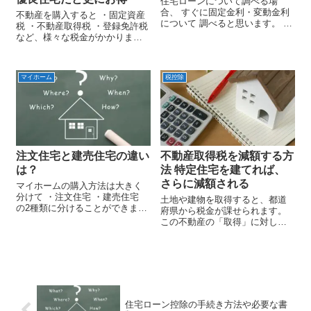
住宅ローンについて調べる場
合、 すぐに固定金利・変動金利
不動産を購入すると ・固定資産
について 調べると思います。 も
税 ・不動産取得税 ・登録免許税
ちろん金利について調べるのも
など、様々な税金がかかりま
大事ですが、 返済方法の選択も
す。 しかし、マイホームの場
重要です。 住宅ローンの返済方
合、 条件を満たすことで、 特例
法には ・元利均等返済 ・元金均
を受けることができます。 この
等返済 の2種類の返済方法が...
マイホーム
税控除
ページでは、それらの特例のう
ち、 固定資産税の特例につい...
注文住宅と建売住宅の違い
不動産取得税を減額する方
は？
法 特定住宅を建てれば、
さらに減額される
マイホームの購入方法は大きく
分けて ・注文住宅 ・建売住宅
土地や建物を取得すると、都道
の2種類に分けることができま
府県から税金が課せられます。
す。 どちらの住宅にも、メリッ
この不動産の「取得」に対して
ト・デメリットがあり、 一概に
課せられる税金の事を 不動産取
コッチが良い！とは断言するこ
得税と言います。 当然マイホー
とができません。 それぞれの住
ムを購入すると 土地・建物を取
宅の特徴を知り、自分にはど...
得することになるため、 土地・
建物それぞれに不動産取得税が
課...
住宅ローン控除の手続き方法や必要な書