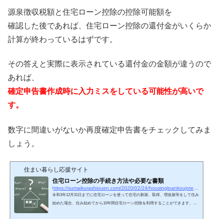
源泉徴収税額と住宅ローン控除の控除可能額を
確認した後であれば、住宅ローン控除の還付金がいくらか
計算が終わっているはずです。
その答えと実際に表示されている還付金の金額が違うので
あれば、
確定申告書作成時に入力ミスをしている可能性が高いで
す。
数字に間違いがないか再度確定申告書をチェックしてみま
しょう。
住まい暮らし応援サイト
住宅ローン控除の手続き方法や必要な書類
https://sumaikurashiouen.com/2020/02/24/housingloankoujotetuduki
令和3年12月31日までに住宅ローンを使って住宅の新築、取得、増改築等をして住み
始めた場合、住み始めてから10年間住宅ローン控除を利用することができます。住
宅ローン控除を利用することで、一般住宅の場合年間最大40万円、10年間で最大400