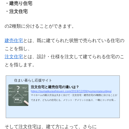
・建売り住宅
・注文住宅
の2種類に分けることができます。
建売住宅
とは、既に建てられた状態で売られている住宅の
ことを指し、
注文住宅
とは、設計・仕様を注文して建てられる住宅のこ
とを指します。
住まい暮らし応援サイト
注文住宅と建売住宅の違いは？
https://sumaikurashiouen.com/2019/12/09/tyumontateuritigai
マイホームの購入方法は大きく分けて・注文住宅・建売住宅の2種類に分けることが
できます。どちらの住宅にも、メリット・デメリットがあり、一概にコッチが良
い！とは断言することができません。それぞれの住宅の特徴を知り、自分にはどち
らの建て方が合っているのか検討して後悔のないマイホームを造りましょう。注文
住宅とは注文住宅とは、注文してから建てる住宅のことを指します。どこの土地に
建てるのか？どんな家を建てるのか？まだ何も決まっていない状態からスタートす
るため、好きな場所に理想のマイホームを建てることができ...
そして注文住宅は、建て方によって、さらに