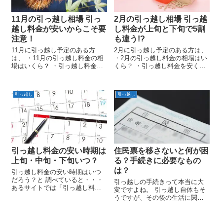
11月の引っ越し相場 引っ
2月の引っ越し相場 引っ越
越し料金が安いからこそ要
し料金が上旬と下旬で5割
注意！
も違う!?
11月に引っ越し予定のある方
2月に引っ越し予定のある方は、
は、 ・11月の引っ越し料金の相
・2月の引っ越し料金の相場はい
場はいくら？ ・引っ越し料金を
くら？ ・引っ越し料金を安くす
安くする方法は？ 等について調
る方法は？ 等について調べてい
べているのではないでしょう
るのではないでしょうか？ この
か？ このページでは11月の引越
ページでは2月の引越し料金の特
引っ越し
引っ越し
し料金の特徴や 知っておいた方
徴や 知っておいた方が得をする
が得をする引越しテクニックな
引越しテクニックなどについ...
ど...
引っ越し料金の安い時期は
住民票を移さないと何が困
上旬・中旬・下旬いつ？
る？手続きに必要なもの
は？
引っ越し料金の安い時期はいつ
だろう？と 調べていると・・・
引っ越しの手続きって本当に大
あるサイトでは「引っ越し料金
変ですよね。 引っ越し自体もそ
は上旬が安い!」 と書いていると
うですが、その後の生活に関わ
思いきや あるサイトでは「引っ
ってくる 電気・ガス・水道・イ
越し料金は下旬が安い!」 とも書
ンターネットの手続きなど、 本
かれてあったりして、 結局どれ