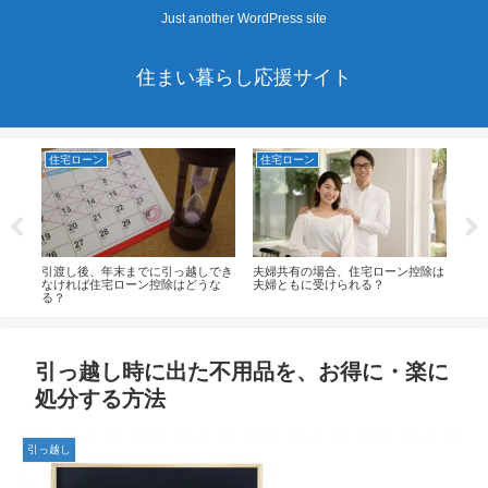
Just another WordPress site
住まい暮らし応援サイト
住宅ローン
住宅ローン
マ
件・
引渡し後、年末までに引っ越しでき
夫婦共有の場合、住宅ローン控除は
メー
なければ住宅ローン控除はどうな
夫婦ともに受けられる？
リッ
る？
引っ越し時に出た不用品を、お得に・楽に
処分する方法
引っ越し