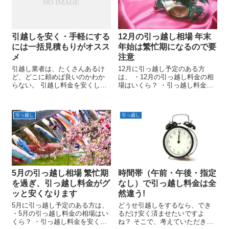
引越しを安く・手軽にする
12月の引っ越し相場 年末
には一括見積もりがオスス
年始は繁忙期になるので要
メ
注意
引越し業者は、たくさんあるけ
12月に引っ越し予定のある方
ど、どこに頼めば良いのかわか
は、 ・12月の引っ越し料金の相
らない。 引越し料金を安くした
場はいくら？ ・引っ越し料金を
いけど、どうすれば良いかわか
安くする方法は？ 等について調
らない。 引越しの手続きに、そ
べているのではないでしょう
んなに時間を掛けられない。 こ
か？ このページでは12月の引越
引っ越し
引っ越し
のような悩みを抱えているあな
し料金の特徴や 知っておいた方
た!! ネットでの一括見積もり...
が得をする引越しテクニック
な...
5月の引っ越し相場 繁忙期
時間帯（午前・午後・指定
を過ぎ、引っ越し料金がグ
なし）で引っ越し料金は全
ッと安くなります
然違う!
5月に引っ越し予定のある方は、
どうせ引越しをするなら、でき
・5月の引っ越し料金の相場はい
るだけ安く済ませたいですよ
くら？ ・引っ越し料金を安くす
ね？ そこで、考えていただきた