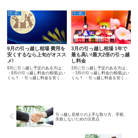
る方法は？ 等について調べてい
いのが、引っ越しの時間帯で
るのではないでしょうか？ この
す。 同じ条件でも、どの時間帯
ページでは5月の引越し料金の特
に引っ越しをするのかによっ
引っ越し
引っ越し
徴や 知っておいた方が得をする
て、 引っ越し料金はガラリと変
引越しテクニックなどについ...
わります。 このページでは、安
く引っ越...
9月の引っ越し相場 費用を
3月の引っ越し相場 1年で
安くするなら上旬がオスス
最も高い!最大2倍の引っ越
メ!
し料金
9月に引っ越し予定のある方は、
3月に引っ越し予定のある方は、
・9月の引っ越し料金の相場はい
・3月の引っ越し料金の相場はい
くら？ ・引っ越し料金を安くす
くら？ ・引っ越し料金を安くす
る方法は？ 等について調べてい
る方法は？ 等について調べてい
るのではないでしょうか？ この
るのではないでしょうか？ この
ページでは9月の引越し料金の特
ページでは3月の引越し料金の特
徴や 知っておいた方が得をする
徴や 知っておいた方が得をする
引越しテクニックなどにつ...
引越しテクニックなどについ...
引っ越し見積りの上手な取り方、手順、
失敗しないための注意点